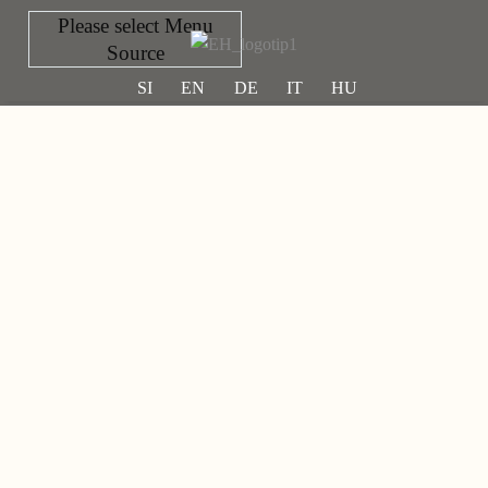
Please select Menu
Source
SI
EN
DE
IT
HU