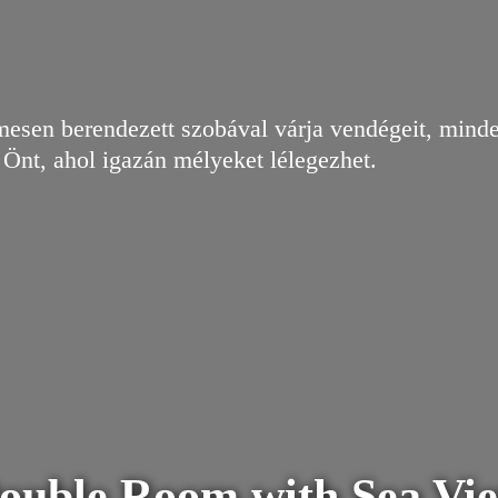
esen berendezett szobával várja vendégeit, mindeg
 Önt, ahol igazán mélyeket lélegezhet.
ouble Room with Sea Vie