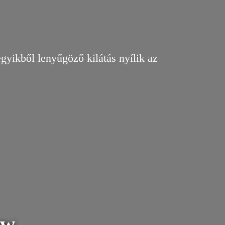
yikből lenyűgöző kilátás nyílik az
w​