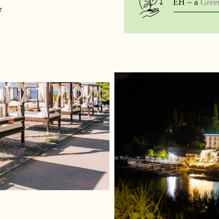
EH – a
Gree
r