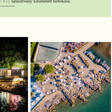
n Key
tanúsítvány kitüntetett birtokosa.