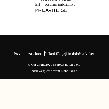
EH – poštnem nabiralniku.
PRIJAVITE SE
Pravilnik zasebnosti
Piškotki
Pogoji in določila
Anketa
© Copyright 2025 | Eurotas hoteli d.o.o.
Izdelava spletne strani
Mandu d.o.o.