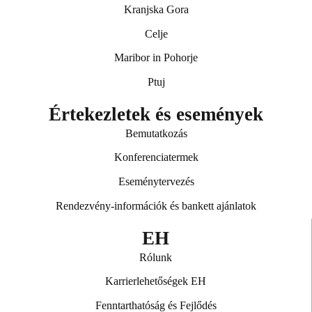
Kranjska Gora
Hotel Evropa
Celje
01.01.2026 – 31.12.2026
Maribor in Pohorje
Ptuj
PREBERI VEČ
Értekezletek és események
Bemutatkozás
Konferenciatermek
Eseménytervezés
Rendezvény‑információk és bankett ajánlatok
EH
Rólunk
Karrierlehetőségek EH
Fenntarthatóság és Fejlődés