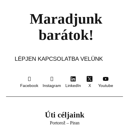
Maradjunk
barátok!
LÉPJEN KAPCSOLATBA VELÜNK
Facebook
Instagram
LinkedIn
X
Youtube
Válaszd a zöld
megoldást a Hotel
Úti céljaink
Evropában
Portorož – Piran