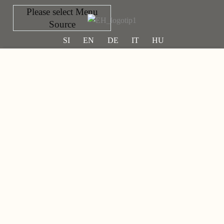
Please select Menu
Source
SI
EN
DE
IT
HU