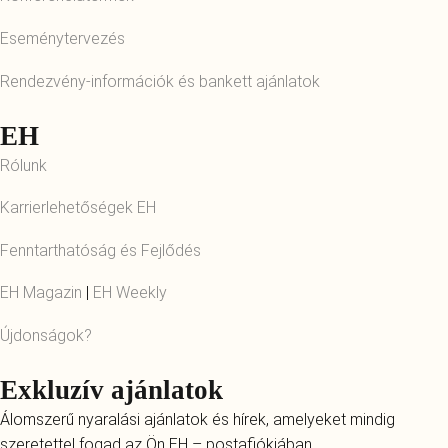
Eseménytervezés
Rendezvény‑információk és bankett ajánlatok
EH
Rólunk
Karrierlehetőségek EH
Fenntarthatóság és Fejlődés
EH Magazin
|
EH Weekly
Újdonságok?
Exkluzív ajánlatok
Álomszerű nyaralási ajánlatok és hírek, amelyeket mindig
szeretettel fogad az Ön EH – postafiókjában.