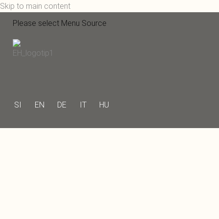
Skip to main content
Please select Menu Source
SI
EN
DE
IT
HU