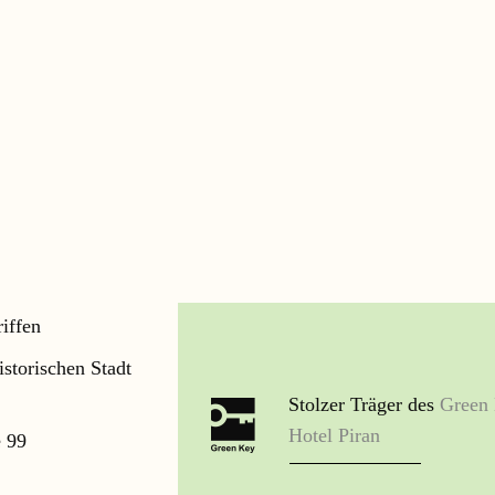
iffen
storischen Stadt
Stolzer Träger des
Green
Hotel Piran
 99