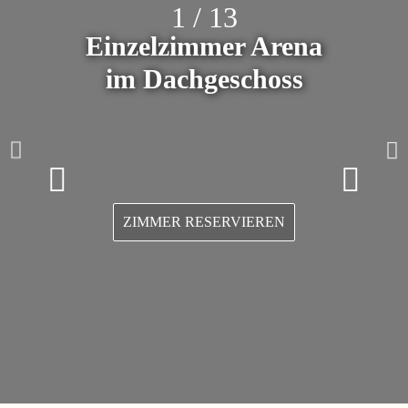
1 / 13
Einzelzimmer Arena
im Dachgeschoss​
Mit der Seilbahn ins
Pohorje-Gebirge!
ZIMMER RESERVIEREN
Maribor und Pohorje
Atemberaubende Aussichten auf die Stadt Maribor
und ein toller Ausgangspunkt für Ausflüge.
MEHR LESEN