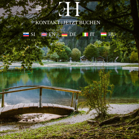
KONTAKT
|
JETZT BUCHEN
SI
EN
DE
IT
HU