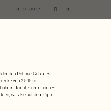
T
|
JETZT BUCHEN
DE
älder des Pohorje-Gebirges!
Strecke von 2.505 m
ahn ist leicht zu erreichen –
 Ideen, was Sie auf dem Gipfel