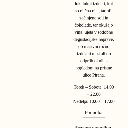
lokalnimi izdelki, kot
so oljčna olja, tartufi,
začinjene soli in
čokolade, ter okušajo
vina, ujeta v sodobne
degustacijske naprave,
ob masivni ročno
izdelani mizi ali ob
odprtih oknih s
pogledom na pristne
ulice Pirana.
Torek – Sobota: 14.00
– 22.00
Nedelja: 10.00 – 17.00
Ponudba
Seznam dogodkov