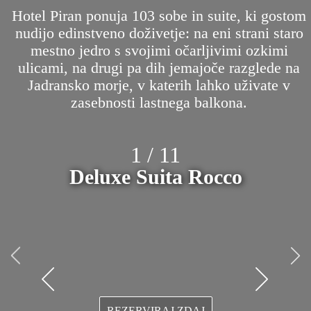
Hotel Piran ponuja 103 sobe in suite, ki gostom
nudijo edinstveno doživetje: na eni strani staro
mestno jedro s svojimi očarljivimi ozkimi
ulicami, na drugi pa dih jemajoče razglede na
Jadransko morje, v katerih lahko uživate v
zasebnosti lastnega balkona.
1 / 11
Deluxe Suita Rocco​
Z Amijem na potep
Portorož - Piran
REZERVIRAJ ZDAJ