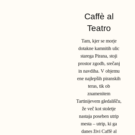
Caffè al
Teatro
Tam, kjer se morje
dotakne kamnitih ulic
starega Pirana, stoji
prostor zgodb, srečanj
in navdiha. V objemu
ene najlepših piranskih
teras, tik ob
znamenitem
Tartinijevem gledališču,
že več kot stoletje
nastaja poseben utrip
mesta – utrip, ki ga
danes živi Caffè al