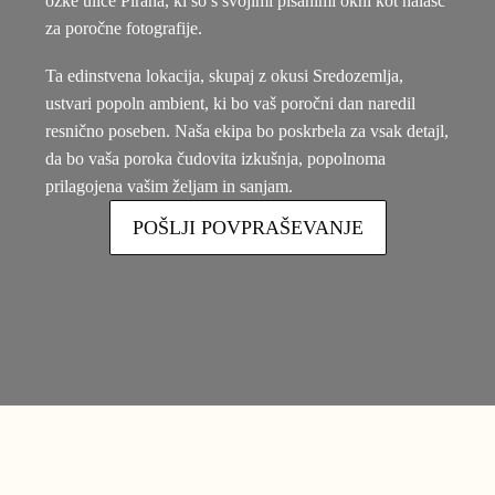
ozke ulice Pirana, ki so s svojimi pisanimi okni kot nalašč
za poročne fotografije.
Ta edinstvena lokacija, skupaj z okusi Sredozemlja,
ustvari popoln ambient, ki bo vaš poročni dan naredil
resnično poseben. Naša ekipa bo poskrbela za vsak detajl,
da bo vaša poroka čudovita izkušnja, popolnoma
prilagojena vašim željam in sanjam.
POŠLJI POVPRAŠEVANJE