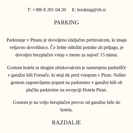
T: +386 8 201 04 20 E: booking@eh.si
PARKING
Parkiranje v Piranu je dovoljeno izključno prebivalcem, ki imajo
veljavno dovolilnico. Če želite odložiti potnike ali prtljago, je
dovoljen brezplačen vstop v mesto za največ 15 minut.
Gostom hotela in drugim obiskovalcem je namenjeno parkirišče
v garažni hiši Fornače, ki stoji tik pred vstopom v Piran. Našim
gostom zagotavljamo popust na parkirnino v garažni hiši ob
plačilu parkirnine na recepciji Hotela Piran.
Gostom je na voljo brezplačen prevoz od garažne hiše do
hotela.
RAZDALJE