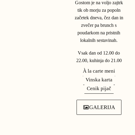
Gostom je na voljo zajtrk
tik ob morju za popoln
začetek dneva, čez dan in
Go Green v Hotelu Piran
zvečer pa brunch s
poudarkom na pristnih
Hotel Piran
lokalnih sestavinah.
01.01.2026 – 31.12.2026
Vsak dan od 12.00 do
22.00, kuhinja do 21.00
À la carte meni
PREBERI VEČ
Vinska karta
Cenik pijač
GALERIJA