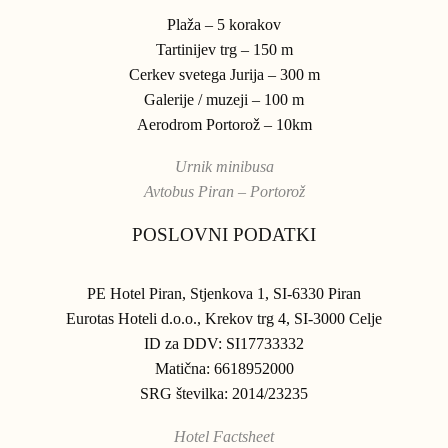
Plaža – 5 korakov
Tartinijev trg – 150 m
Cerkev svetega Jurija – 300 m
Galerije / muzeji – 100 m
Aerodrom Portorož – 10km
Urnik minibusa
Avtobus Piran – Portorož
POSLOVNI PODATKI
PE Hotel Piran, Stjenkova 1, SI-6330 Piran
Eurotas Hoteli d.o.o., Krekov trg 4, SI-3000 Celje
ID za DDV: SI17733332
Matična: 6618952000
SRG številka: 2014/23235
Hotel Factsheet