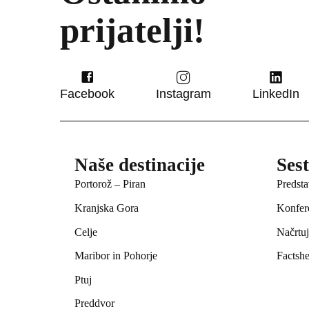
prijatelji!
Facebook
Instagram
LinkedIn
Naše destinacije
Ses
Portorož – Piran
Predsta
Kranjska Gora
Konfer
Celje
Načrtu
Maribor in Pohorje
Factshe
Ptuj
Preddvor