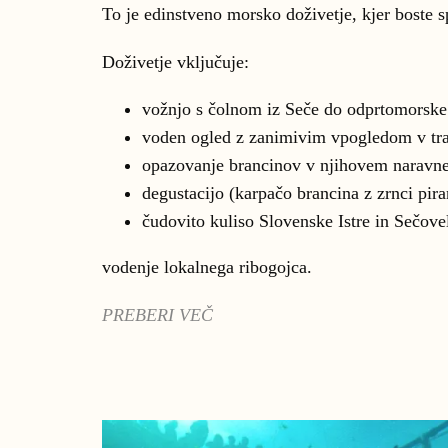
To je edinstveno morsko doživetje, kjer boste s
Doživetje vključuje:
vožnjo s čolnom iz Seče do odprtomorske
voden ogled z zanimivim vpogledom v tra
opazovanje brancinov v njihovem naravne
degustacijo (karpačo brancina z zrnci pira
čudovito kuliso Slovenske Istre in Sečovel
vodenje lokalnega ribogojca.
PREBERI VEČ