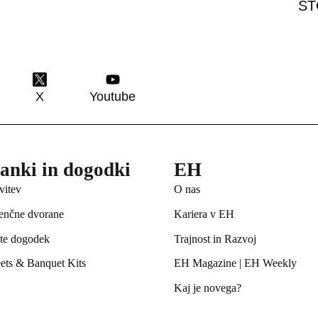
ST
X
Youtube
tanki in dogodki
EH
vitev
O nas
enčne dvorane
Kariera v EH
jte dogodek
Trajnost in Razvoj
ets & Banquet Kits
EH Magazine
|
EH Weekly
Kaj je novega?