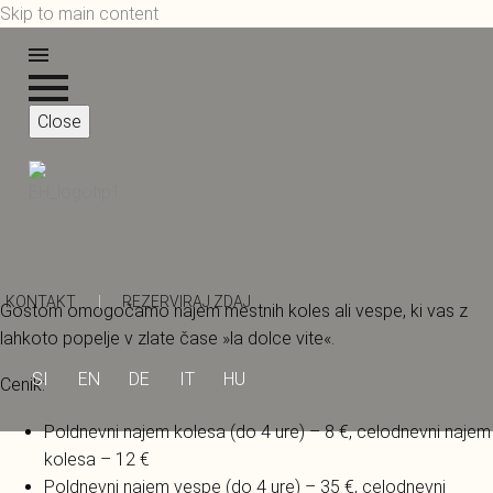
Skip to main content
Close
KONTAKT
|
REZERVIRAJ ZDAJ
Gostom omogočamo najem mestnih koles ali vespe, ki vas z
lahkoto popelje v zlate čase »la dolce vite«.
SI
EN
DE
IT
HU
Cenik:
Poldnevni najem kolesa (do 4 ure) – 8 €, celodnevni najem
kolesa – 12 €
Poldnevni najem vespe (do 4 ure) – 35 €, celodnevni