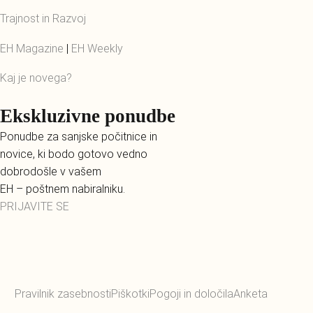
Trajnost in Razvoj
EH Magazine
|
EH Weekly
Kaj je novega?
Ekskluzivne ponudbe
Ponudbe za sanjske počitnice in
novice, ki bodo gotovo vedno
dobrodošle v vašem
EH – poštnem nabiralniku.
PRIJAVITE SE
Pravilnik zasebnosti
Piškotki
Pogoji in določila
Anketa