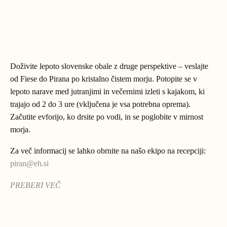
Doživite lepoto slovenske obale z druge perspektive ‒ veslajte
od Fiese do Pirana po kristalno čistem morju. Potopite se v
lepoto narave med jutranjimi in večernimi izleti s kajakom, ki
trajajo od 2 do 3 ure (vključena je vsa potrebna oprema).
Začutite evforijo, ko drsite po vodi, in se poglobite v mirnost
morja.
Za več informacij se lahko obrnite na našo ekipo na recepciji:
piran@eh.si
PREBERI VEČ