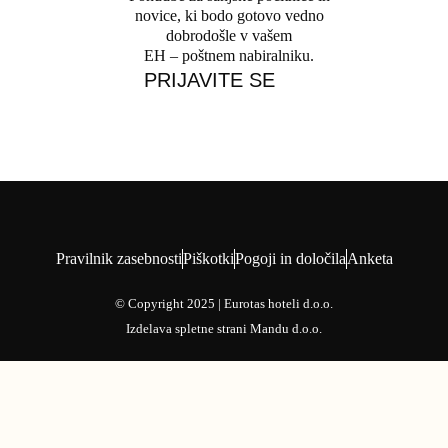
novice, ki bodo gotovo vedno
dobrodošle v vašem
EH – poštnem nabiralniku.
PRIJAVITE SE
Pravilnik zasebnosti
Piškotki
Pogoji in določila
Anketa
© Copyright 2025 | Eurotas hoteli d.o.o.
Izdelava spletne strani
Mandu d.o.o.