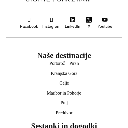
Facebook
Instagram
LinkedIn
X
Youtube
Naše destinacije
Portorož – Piran
★★★ superior
Kranjska Gora
Barbara Piran Beach Hot
Celje
Fiesa, Piran
Maribor in Pohorje
Ptuj
Preddvor
Sestanki in dogodki