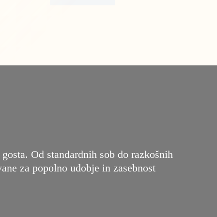
 gosta. Od standardnih sob do razkošnih
ovane za popolno udobje in zasebnost
2