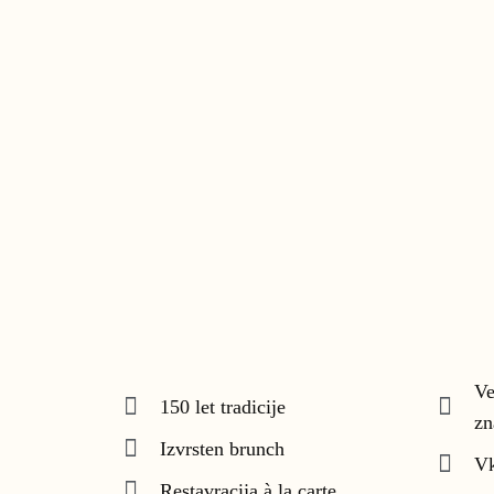
Ve
150 let tradicije
zn
Izvrsten brunch
Vk
Restavracija à la carte