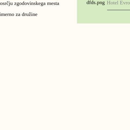
Hotel Evr
osrčju zgodovinskega mesta
imerno za družine