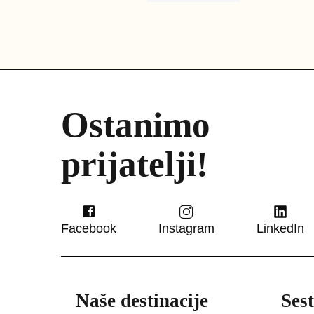
Ostanimo
prijatelji!
Facebook
Instagram
LinkedIn
★★★★
Hotel Evropa
Celje
Naše destinacije
Ses