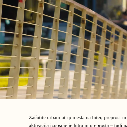
Začutite urbani utrip mesta na hiter, preprost i
aktivacija izposoje je hitra in preprosta ‒ tudi