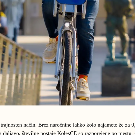
n trajnosten način. Brez naročnine lahko kolo najamete že za 0
 na daljavo, številne postaje KolesCE so razporejene po mestu, 