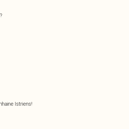
d?
haine Istriens!