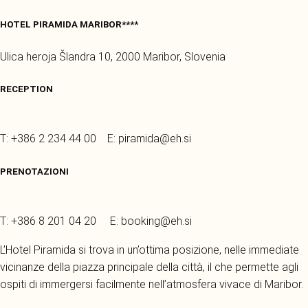
HOTEL PIRAMIDA MARIBOR****
Ulica heroja Šlandra 10, 2000 Maribor, Slovenia
RECEPTION
T: +386 2 234 44 00 E: piramida@eh.si
PRENOTAZIONI
T: +386 8 201 04 20 E: booking@eh.si
L’Hotel Piramida si trova in un’ottima posizione, nelle immediate
vicinanze della piazza principale della città, il che permette agli
ospiti di immergersi facilmente nell’atmosfera vivace di Maribor.