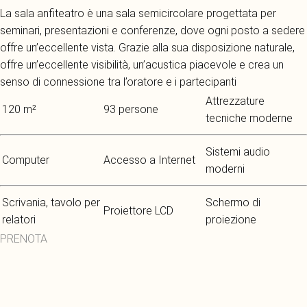
La sala anfiteatro è una sala semicircolare progettata per
seminari, presentazioni e conferenze, dove ogni posto a sedere
offre un’eccellente vista. Grazie alla sua disposizione naturale,
offre un’eccellente visibilità, un’acustica piacevole e crea un
senso di connessione tra l’oratore e i partecipanti
Attrezzature
120 m²
93 persone
tecniche moderne
Sistemi audio
Computer
Accesso a Internet
moderni
Scrivania, tavolo per
Schermo di
Proiettore LCD
relatori
proiezione
PRENOTA