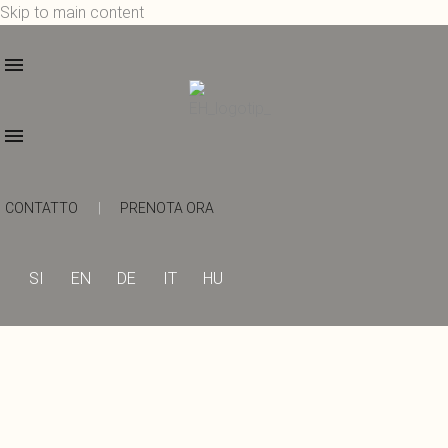
Skip to main content
CONTATTO
|
PRENOTA ORA
SI
EN
DE
IT
HU