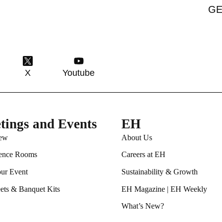
GE
X
Youtube
tings and Events
EH
ew
About Us
ence Rooms
Careers at EH
our Event
Sustainability & Growth
ets & Banquet Kits
EH Magazine
|
EH Weekly
What’s New?