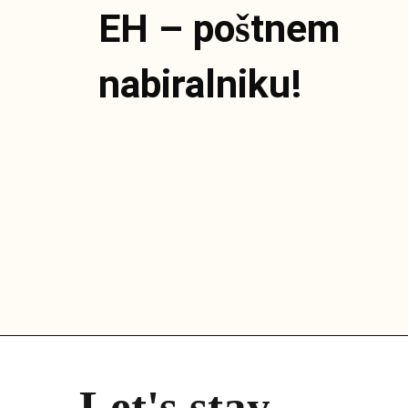
EH – poštnem
nabiralniku!
Let's stay