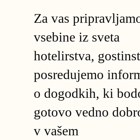
Za vas pripravljam
vsebine iz sveta
hotelirstva, gostins
posredujemo inform
o dogodkih, ki bod
gotovo vedno dobr
v vašem