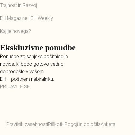
Trajnost in Razvoj
EH Magazine
|
EH Weekly
Kaj je novega?
Ekskluzivne ponudbe
Ponudbe za sanjske počitnice in
novice, ki bodo gotovo vedno
dobrodošle v vašem
EH – poštnem nabiralniku.
PRIJAVITE SE
Pravilnik zasebnosti
Piškotki
Pogoji in določila
Anketa