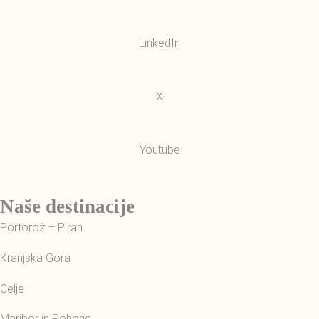
LinkedIn
X
Youtube
Naše destinacije
Portorož – Piran
Kranjska Gora
Celje
Maribor in Pohorje