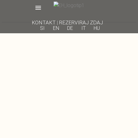
KONTAKT
|
REZERVIRAJ ZDAJ
SI
EN
DE
IT
HU