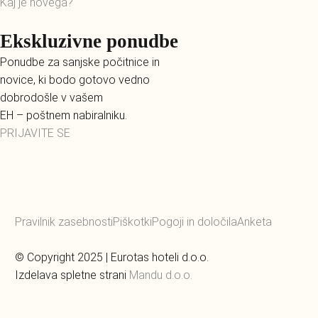
Kaj je novega?
Ekskluzivne ponudbe
Ponudbe za sanjske počitnice in
novice, ki bodo gotovo vedno
dobrodošle v vašem
EH – poštnem nabiralniku.
PRIJAVITE SE
Pravilnik zasebnosti
Piškotki
Pogoji in določila
Anketa
© Copyright 2025 | Eurotas hoteli d.o.o.
Izdelava spletne strani
Mandu d.o.o.