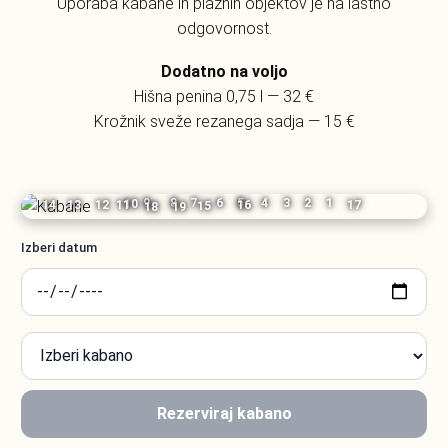
Uporaba kabane in plažnih objektov je na lastno
odgovornost.
Dodatno na voljo
Hišna penina 0,75 l — 32 €
Krožnik sveže rezanega sadja — 15 €
2
1
3
8
7
4
6
5
9
10
13
12
14
11
16
17
15
18
19
Izberi datum
Rezerviraj kabano