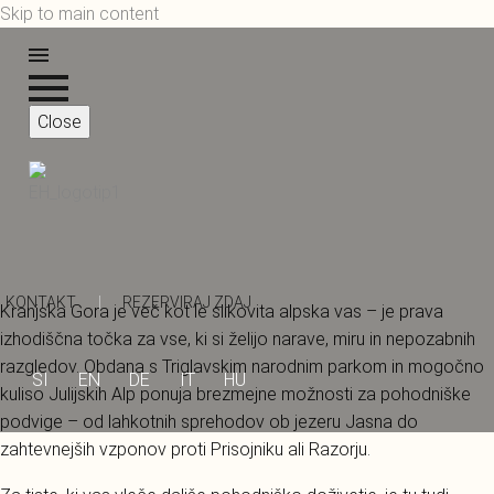
Skip to main content
Close
KONTAKT
|
REZERVIRAJ ZDAJ
Kranjska Gora je več kot le slikovita alpska vas – je prava
izhodiščna točka za vse, ki si želijo narave, miru in nepozabnih
razgledov. Obdana s Triglavskim narodnim parkom in mogočno
SI
EN
DE
IT
HU
kuliso Julijskih Alp ponuja brezmejne možnosti za pohodniške
podvige – od lahkotnih sprehodov ob jezeru Jasna do
zahtevnejših vzponov proti Prisojniku ali Razorju.