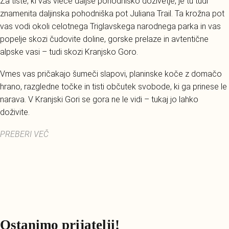
Za tiste, ki vas vleče daljše pohodniško doživetje, je tu tudi
znamenita daljinska pohodniška pot Juliana Trail. Ta krožna pot
vas vodi okoli celotnega Triglavskega narodnega parka in vas
popelje skozi čudovite doline, gorske prelaze in avtentične
alpske vasi – tudi skozi Kranjsko Goro.
Vmes vas pričakajo šumeči slapovi, planinske koče z domačo
hrano, razgledne točke in tisti občutek svobode, ki ga prinese le
narava. V Kranjski Gori se gora ne le vidi – tukaj jo lahko
doživite.
PREBERI VEČ
Ostanimo prijatelji!