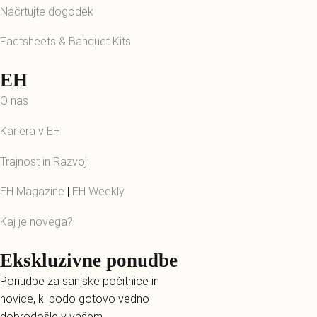
Načrtujte dogodek
Factsheets & Banquet Kits
EH
O nas
Kariera v EH
Trajnost in Razvoj
EH Magazine
|
EH Weekly
Kaj je novega?
Ekskluzivne ponudbe
Ponudbe za sanjske počitnice in
novice, ki bodo gotovo vedno
dobrodošle v vašem