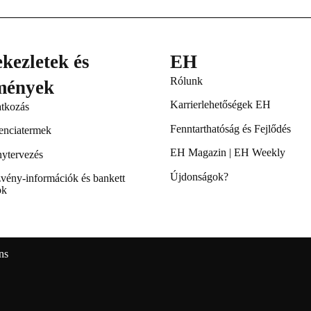
kezletek és
EH
Rólunk
mények
Karrierlehetőségek EH
tkozás
Fenntarthatóság és Fejlődés
enciatermek
EH Magazin
|
EH Weekly
ytervezés
Újdonságok?
vény‑információk és bankett
ok
ns