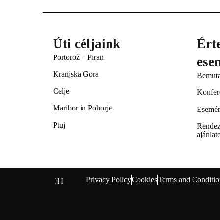
★★★★
Hotel Evropa
Úti céljaink
Érte
Celje
Portorož – Piran
ese
Kranjska Gora
Bemuta
Celje
Konfer
Maribor in Pohorje
Esemén
Ptuj
Rendez
ajánlat
Privacy Policy
Cookies
Terms and Conditio